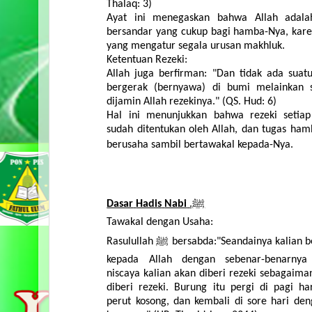
Thalaq
: 3)
Ayat
ini
menegaskan
bahwa
Allah
adala
bersandar
yang
cukup
bagi
hamba-Nya
,
kar
yang
mengatur
segala
urusan
makhluk
.
Ketentuan
Rezeki
:
Allah
juga
berfirman
: "Dan
tidak
ada
suat
bergerak
(
bernyawa
) di
bumi
melainkan
dijamin
Allah
rezekinya
." (QS.
Hud
: 6)
Hal
ini
menunjukkan
bahwa
rezeki
setiap
sudah
ditentukan
oleh
Allah,
dan
tugas
ham
berusaha
sambil
bertawakal
kepada-Nya
.
Dasar
Hadis
Nabi
ﷺ.
Tawakal
dengan
Usaha:
Rasulullah
ﷺ
bersabda
:"
Seandainya
kalian
b
kepada
Allah
dengan
sebenar-benarnya
niscaya
kalian
akan
diberi
rezeki
sebagaima
diberi
rezeki
.
Burung
itu
pergi
di
pagi
ha
perut
kosong
,
dan
kembali
di sore
hari
den