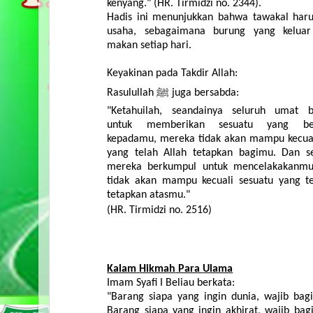
kenyang
." (HR.
Tirmidzi
no. 2344).
Hadis
ini
menunjukkan
bahwa
tawakal
har
usaha
,
sebagaimana
burung
yang
keluar
makan
setiap
hari
.
Keyakinan
pada
Takdir
Allah:
Rasulullah
ﷺ
juga
bersabda
:
"
Ketahuilah
,
seandainya
seluruh
umat
untuk
memberikan
sesuatu
yang
b
kepadamu
,
mereka
tidak
akan
mampu
kecua
yang
telah
Allah
tetapkan
bagimu
. Dan
s
mereka
berkumpul
untuk
mencelakakanm
tidak
akan
mampu
kecuali
sesuatu
yang
t
tetapkan
atasmu
."
(HR.
Tirmidzi
no. 2516)
Kalam
Hikmah
Para
Ulama
Imam
Syafi I
Beliau
berkata
:
"
Barang
siapa
yang
ingin
dunia
,
wajib
bag
Barang
siapa
yang
ingin
akhirat
,
wajib
bag