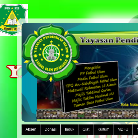
Absen
Donasi
Induk
Giat
Kultum
MDFU