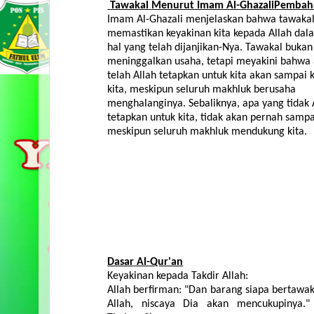
Tawakal
Menurut
Imam Al-
Ghazali
Pembah
Imam Al-
Ghazali
menjelaskan
bahwa
tawaka
memastikan
keyakinan
kita
kepada
Allah
dal
hal
yang
telah
dijanjikan-Nya
.
Tawakal
bukan
meninggalkan
usaha
,
tetapi
meyakini
bahwa
telah
Allah
tetapkan
untuk
kita
akan
sampai
kita
,
meskipun
seluruh
makhluk
berusaha
menghalanginya
.
Sebaliknya
,
apa
yang
tidak
tetapkan
untuk
kita
,
tidak
akan
pernah
sampa
meskipun
seluruh
makhluk
mendukung
kita
.
Dasar
Al-Qur'an
Keyakinan
kepada
Takdir
Allah:
Allah
berfirman
: "Dan
barang
siapa
bertawak
Allah,
niscaya
Dia
akan
mencukupinya
."