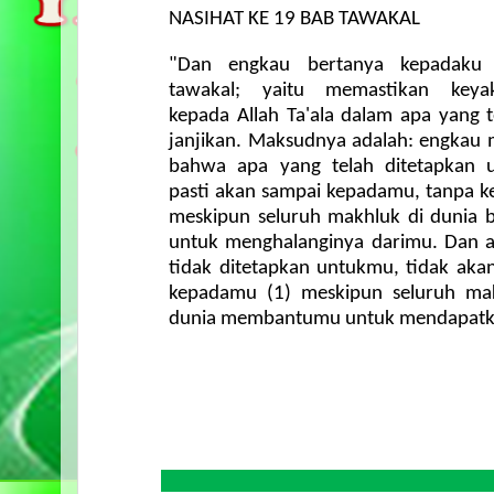
NASIHAT KE 19 BAB TAWAKAL
"Dan
engkau
bertanya
kepadaku
tawakal
;
yaitu
memastikan
keya
kepada
Allah
Ta'ala
dalam
apa
yang
janjikan
.
Maksudnya
adalah
:
engkau
bahwa
apa
yang
telah
ditetapkan
pasti
akan
sampai
kepadamu
,
tanpa
k
meskipun
seluruh
makhluk
di
dunia
untuk
menghalanginya
darimu
. Dan
tidak
ditetapkan
untukmu
,
tidak
aka
kepadamu
(1)
meskipun
seluruh
ma
dunia
membantumu
untuk
mendapat