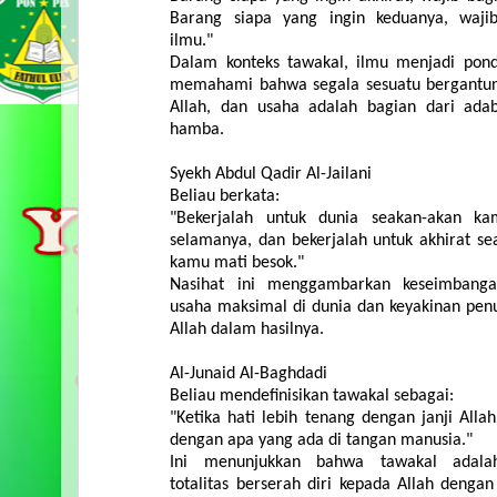
Barang
siapa
yang
ingin
keduanya
,
waji
ilmu
."
Dalam
konteks
tawakal
,
ilmu
menjadi
pond
memahami
bahwa
segala
sesuatu
bergantu
Allah,
dan
usaha
adalah
bagian
dari
ada
hamba
.
Syekh
Abdul
Qadir
Al-
Jailani
Beliau
berkata
:
"
Bekerjalah
untuk
dunia
seakan-akan
ka
selamanya
,
dan
bekerjalah
untuk
akhirat
se
kamu
mati
besok
."
Nasihat
ini
menggambarkan
keseimbang
usaha
maksimal
di
dunia
dan
keyakinan
pen
Allah
dalam
hasilnya
.
Al-
Junaid
Al-Baghdadi
Beliau
mendefinisikan
tawakal
sebagai
:
"
Ketika
hati
lebih
tenang
dengan
janji
Alla
dengan
apa
yang
ada
di
tangan
manusia
."
Ini
menunjukkan
bahwa
tawakal
adala
totalitas
berserah
diri
kepada
Allah
dengan