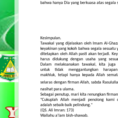
bahwa
hanya
Dia
yang
berkuasa
atas
segala
Kesimpulan
.
Tawakal
yang
dijelaskan
oleh
Imam Al-
Ghaza
keyakinan
yang
kokoh
bahwa
segala
sesuatu
ditetapkan
oleh
Allah
pasti
akan
terjadi
.
Key
harus
didukung
dengan
usaha
yang
sesua
Dalam
melaksanakan
tawakal
,
kita
juga
untuk
tidak
menggantungkan
harapan
makhluk
,
tetapi
hanya
kepada
Allah
semat
selaras
dengan
firman
Allah,
sabda
Rasulull
nasihat
para
ulama
.
Sebagai
penutup
,
mari
kita
renungkan
firma
"
Cukuplah
Allah
menjadi
penolong
kami
adalah
sebaik-baik
pelindung
."
(QS. Ali Imran: 173)
Wallahu
a'lam
bish-shawab
.