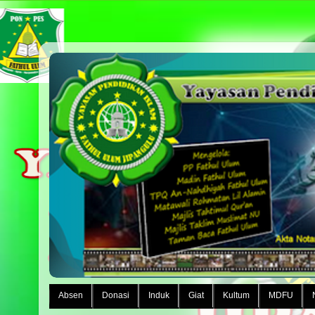
Absen
Donasi
Induk
Giat
Kultum
MDFU