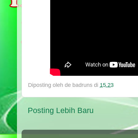
Diposting oleh
de badruns
di
15.23
Posting Lebih Baru