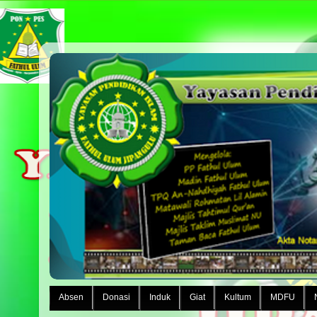
Absen
Donasi
Induk
Giat
Kultum
MDFU